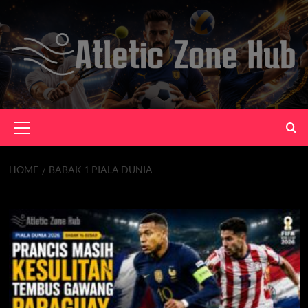
Skip
to
content
Primary
Menu
HOME
BABAK 1 PIALA DUNIA
Babak 1 Piala Dunia