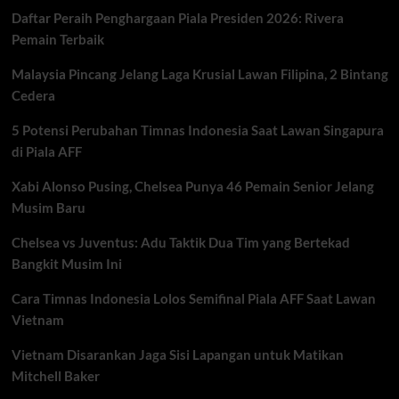
Tumbang
Daftar Peraih Penghargaan Piala Presiden 2026: Rivera
dari
Sean
Pemain Terbaik
Strickland
di
Malaysia Pincang Jelang Laga Krusial Lawan Filipina, 2 Bintang
UFC
Cedera
328
5 Potensi Perubahan Timnas Indonesia Saat Lawan Singapura
di Piala AFF
Xabi Alonso Pusing, Chelsea Punya 46 Pemain Senior Jelang
Musim Baru
Chelsea vs Juventus: Adu Taktik Dua Tim yang Bertekad
Bangkit Musim Ini
Cara Timnas Indonesia Lolos Semifinal Piala AFF Saat Lawan
Vietnam
Vietnam Disarankan Jaga Sisi Lapangan untuk Matikan
Mitchell Baker