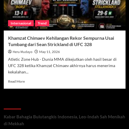
Internasional
Trend
Khamzat Chimaev Kehilangan Rekor Sempurna Usai
Tumbang dari Sean Strickland di UFC 328
Heru Mudayo
May 11, 2026
Atletic Zone Hub - Dunia MMA dikejutkan oleh hasil besar di
UFC 328 ketika Khamzat Chimaev akhirnya harus menerima
kekalahan...
Read
Read More
more
about
Khamzat
Recent Posts
Chimaev
Kehilangan
Rekor
Kabar Bahagia Bulutangkis Indonesia, Leo-Indah Sah Menikah
Sempurna
di Mekkah
Usai