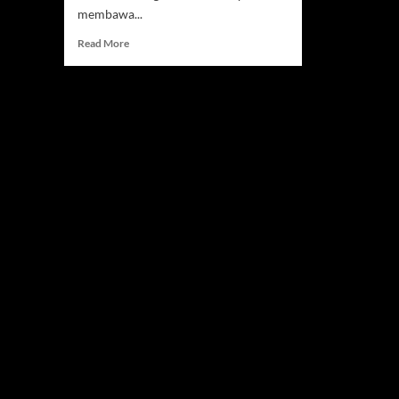
membawa...
Read
Read More
more
about
Crystal
Palace
Buru
Gelar
Conference
League
2026
untuk
Tiket
Liga
Europa