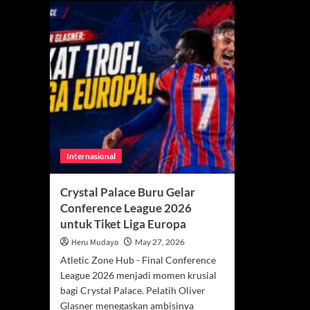
Internasional
Crystal Palace Buru Gelar
Conference League 2026
untuk Tiket Liga Europa
Heru Mudayo
May 27, 2026
Atletic Zone Hub - Final Conference
League 2026 menjadi momen krusial
bagi Crystal Palace. Pelatih Oliver
Glasner menegaskan ambisinya