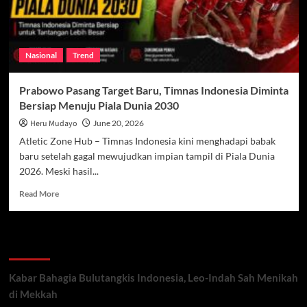
Nasional
Trend
Prabowo Pasang Target Baru, Timnas Indonesia Diminta
Bersiap Menuju Piala Dunia 2030
Heru Mudayo
June 20, 2026
Atletic Zone Hub – Timnas Indonesia kini menghadapi babak
baru setelah gagal mewujudkan impian tampil di Piala Dunia
2026. Meski hasil...
Read
Read More
more
about
Prabowo
Recent Posts
Pasang
Target
Baru,
Kabar Bahagia Bulutangkis Indonesia, Leo-Indah Sah Menikah
Timnas
di Mekkah
Indonesia