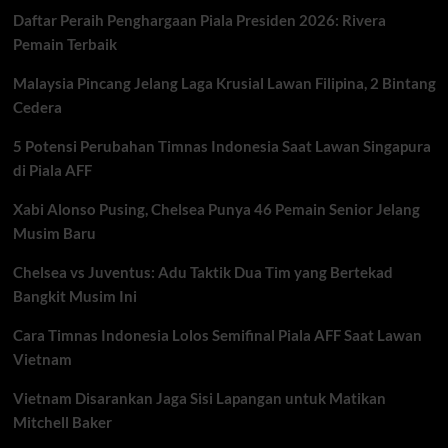
Karier
Daftar Peraih Penghargaan Piala Presiden 2026: Rivera
yang
Hampir
Pemain Terbaik
Pupus
di
Malaysia Pincang Jelang Laga Krusial Lawan Filipina, 2 Bintang
Malam
Cedera
Debutnya
5 Potensi Perubahan Timnas Indonesia Saat Lawan Singapura
di Piala AFF
Xabi Alonso Pusing, Chelsea Punya 46 Pemain Senior Jelang
Musim Baru
Chelsea vs Juventus: Adu Taktik Dua Tim yang Bertekad
Bangkit Musim Ini
Cara Timnas Indonesia Lolos Semifinal Piala AFF Saat Lawan
Vietnam
Vietnam Disarankan Jaga Sisi Lapangan untuk Matikan
Mitchell Baker