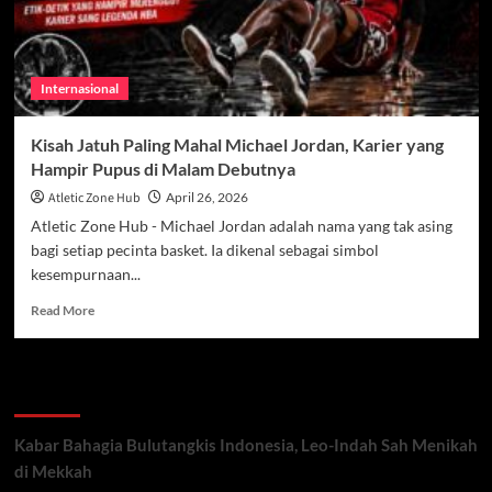
Internasional
Kisah Jatuh Paling Mahal Michael Jordan, Karier yang
Hampir Pupus di Malam Debutnya
Atletic Zone Hub
April 26, 2026
Atletic Zone Hub - Michael Jordan adalah nama yang tak asing
bagi setiap pecinta basket. Ia dikenal sebagai simbol
kesempurnaan...
Read
Read More
more
about
Kisah
Recent Posts
Jatuh
Paling
Mahal
Kabar Bahagia Bulutangkis Indonesia, Leo-Indah Sah Menikah
Michael
di Mekkah
Jordan,