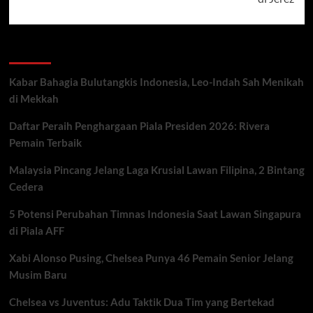
Recent Posts
Kabar Bahagia Bulutangkis Indonesia, Leo-Indah Sah Menikah
di Mekkah
Daftar Peraih Penghargaan Piala Presiden 2026: Rivera
Pemain Terbaik
Malaysia Pincang Jelang Laga Krusial Lawan Filipina, 2 Bintang
Cedera
5 Potensi Perubahan Timnas Indonesia Saat Lawan Singapura
di Piala AFF
Xabi Alonso Pusing, Chelsea Punya 46 Pemain Senior Jelang
Musim Baru
Chelsea vs Juventus: Adu Taktik Dua Tim yang Bertekad