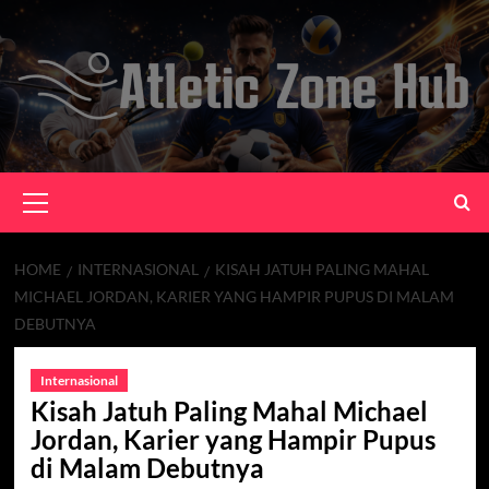
Skip
to
content
Primary
Menu
HOME
INTERNASIONAL
KISAH JATUH PALING MAHAL
MICHAEL JORDAN, KARIER YANG HAMPIR PUPUS DI MALAM
DEBUTNYA
Internasional
Kisah Jatuh Paling Mahal Michael
Jordan, Karier yang Hampir Pupus
di Malam Debutnya