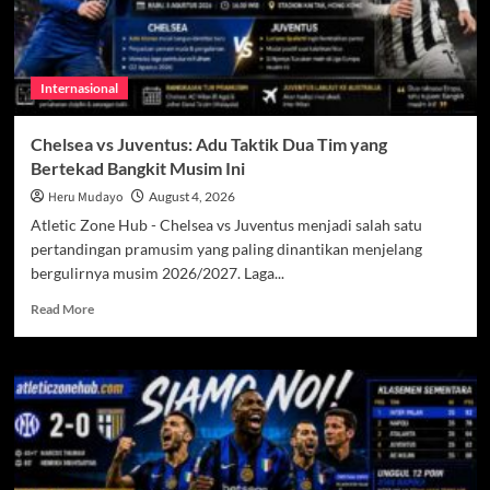
Internasional
Chelsea vs Juventus: Adu Taktik Dua Tim yang
Bertekad Bangkit Musim Ini
Heru Mudayo
August 4, 2026
Atletic Zone Hub - Chelsea vs Juventus menjadi salah satu
pertandingan pramusim yang paling dinantikan menjelang
bergulirnya musim 2026/2027. Laga...
Read
Read More
more
about
Chelsea
vs
Juventus:
Adu
Taktik
Dua