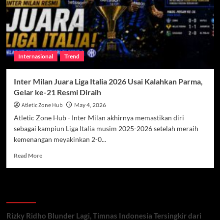
Tim
yang
Bertekad
Bangkit
Musim
Ini
Internasional
Trend
Inter Milan Juara Liga Italia 2026 Usai Kalahkan Parma,
Gelar ke-21 Resmi Diraih
Atletic Zone Hub
May 4, 2026
Atletic Zone Hub - Inter Milan akhirnya memastikan diri
sebagai kampiun Liga Italia musim 2025-2026 setelah meraih
kemenangan meyakinkan 2-0...
Read
Read More
more
about
Inter
Recent Posts
Milan
Juara
Liga
Rizky Ridho Blunder Lagi, Timnas Indonesia Tersingkir dari
Italia