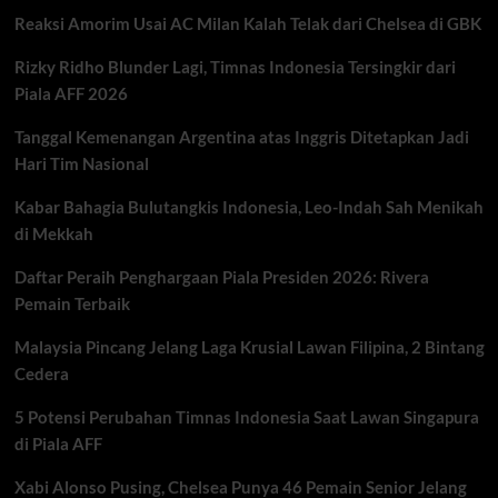
Masa
Reaksi Amorim Usai AC Milan Kalah Telak dari Chelsea di GBK
Depan
di
Rizky Ridho Blunder Lagi, Timnas Indonesia Tersingkir dari
MotoGP
Piala AFF 2026
Tanggal Kemenangan Argentina atas Inggris Ditetapkan Jadi
Hari Tim Nasional
Kabar Bahagia Bulutangkis Indonesia, Leo-Indah Sah Menikah
di Mekkah
Daftar Peraih Penghargaan Piala Presiden 2026: Rivera
Pemain Terbaik
Malaysia Pincang Jelang Laga Krusial Lawan Filipina, 2 Bintang
Cedera
5 Potensi Perubahan Timnas Indonesia Saat Lawan Singapura
di Piala AFF
Xabi Alonso Pusing, Chelsea Punya 46 Pemain Senior Jelang