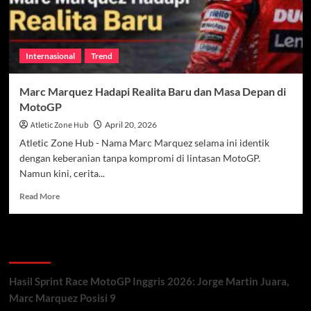
Internasional
Trend
Marc Marquez Hadapi Realita Baru dan Masa Depan di
MotoGP
Atletic Zone Hub
April 20, 2026
Atletic Zone Hub - Nama Marc Marquez selama ini identik
dengan keberanian tanpa kompromi di lintasan MotoGP.
Namun kini, cerita...
Read
Read More
more
about
Marc
Recent Posts
Marquez
Hadapi
Realita
Hasil Sprint Race MotoGP Inggris 2026: Jorge Martin Juara,
Baru
Marc Marquez Posisi 9
dan