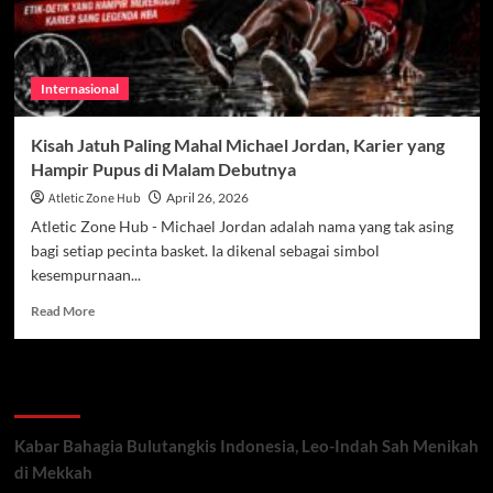
Internasional
Kisah Jatuh Paling Mahal Michael Jordan, Karier yang
Hampir Pupus di Malam Debutnya
Atletic Zone Hub
April 26, 2026
Atletic Zone Hub - Michael Jordan adalah nama yang tak asing
bagi setiap pecinta basket. Ia dikenal sebagai simbol
kesempurnaan...
Read
Read More
more
about
Kisah
Recent Posts
Jatuh
Paling
Mahal
Kabar Bahagia Bulutangkis Indonesia, Leo-Indah Sah Menikah
Michael
di Mekkah
Jordan,