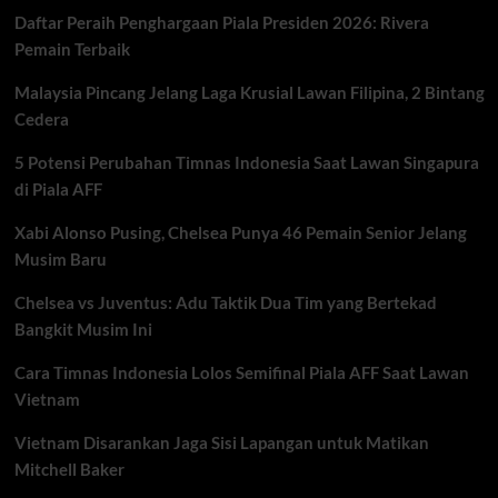
Karier
Daftar Peraih Penghargaan Piala Presiden 2026: Rivera
yang
Hampir
Pemain Terbaik
Pupus
di
Malaysia Pincang Jelang Laga Krusial Lawan Filipina, 2 Bintang
Malam
Cedera
Debutnya
5 Potensi Perubahan Timnas Indonesia Saat Lawan Singapura
di Piala AFF
Xabi Alonso Pusing, Chelsea Punya 46 Pemain Senior Jelang
Musim Baru
Chelsea vs Juventus: Adu Taktik Dua Tim yang Bertekad
Bangkit Musim Ini
Cara Timnas Indonesia Lolos Semifinal Piala AFF Saat Lawan
Vietnam
Vietnam Disarankan Jaga Sisi Lapangan untuk Matikan
Mitchell Baker