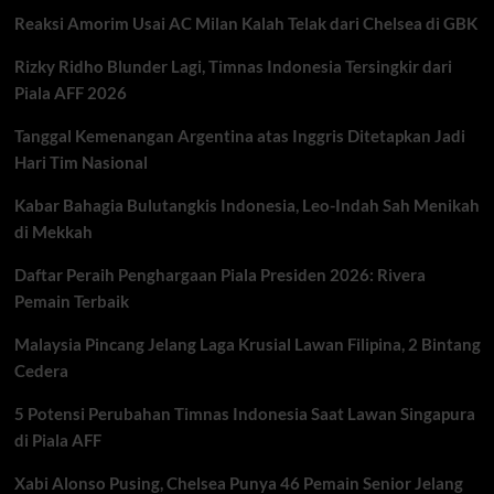
Karier
Reaksi Amorim Usai AC Milan Kalah Telak dari Chelsea di GBK
yang
Hampir
Rizky Ridho Blunder Lagi, Timnas Indonesia Tersingkir dari
Pupus
di
Piala AFF 2026
Malam
Debutnya
Tanggal Kemenangan Argentina atas Inggris Ditetapkan Jadi
Hari Tim Nasional
Kabar Bahagia Bulutangkis Indonesia, Leo-Indah Sah Menikah
di Mekkah
Daftar Peraih Penghargaan Piala Presiden 2026: Rivera
Pemain Terbaik
Malaysia Pincang Jelang Laga Krusial Lawan Filipina, 2 Bintang
Cedera
5 Potensi Perubahan Timnas Indonesia Saat Lawan Singapura
di Piala AFF
Xabi Alonso Pusing, Chelsea Punya 46 Pemain Senior Jelang