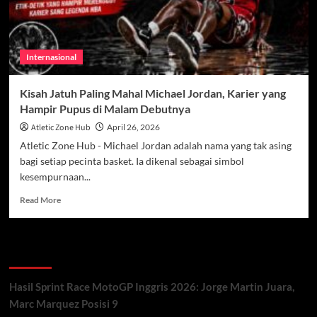
Internasional
Kisah Jatuh Paling Mahal Michael Jordan, Karier yang
Hampir Pupus di Malam Debutnya
Atletic Zone Hub
April 26, 2026
Atletic Zone Hub - Michael Jordan adalah nama yang tak asing
bagi setiap pecinta basket. Ia dikenal sebagai simbol
kesempurnaan...
Read
Read More
more
about
Kisah
Recent Posts
Jatuh
Paling
Mahal
Hasil Sprint Race MotoGP Inggris 2026: Jorge Martin Juara,
Michael
Marc Marquez Posisi 9
Jordan,