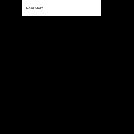
Read
Read More
more
about
Persib
Bandung
Targetkan
Dominasi
di
Liga
Champions
Asia
Two