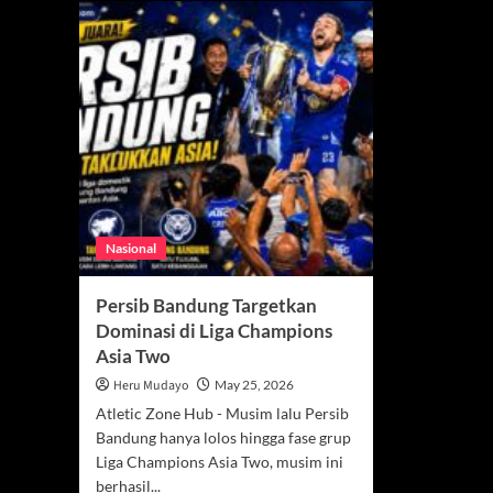
Nasional
Persib Bandung Targetkan
Dominasi di Liga Champions
Asia Two
Heru Mudayo
May 25, 2026
Atletic Zone Hub - Musim lalu Persib
Bandung hanya lolos hingga fase grup
Liga Champions Asia Two, musim ini
berhasil...