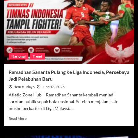
yang
Cocok
untuk
Persija,
STY
Pantau
Puluhan
Laga
Nasional
Trend
Ramadhan Sananta Pulang ke Liga Indonesia, Persebaya
Jadi Pelabuhan Baru
Heru Mudayo
June 18, 2026
Atletic Zone Hub – Ramadhan Sananta kembali menjadi
sorotan publik sepak bola nasional. Setelah menjalani satu
musim berkarier di Liga Malaysia...
Read
Read More
more
about
Ramadhan