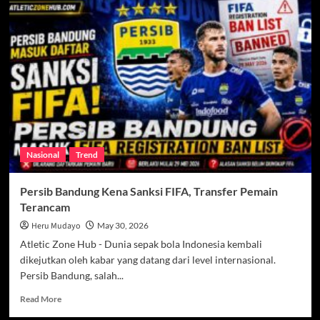
Sananta
Pulang
ke
Liga
Indonesia,
Persebaya
Jadi
Pelabuhan
Baru
Nasional
Trend
Persib Bandung Kena Sanksi FIFA, Transfer Pemain
Terancam
Heru Mudayo
May 30, 2026
Atletic Zone Hub - Dunia sepak bola Indonesia kembali
dikejutkan oleh kabar yang datang dari level internasional.
Persib Bandung, salah...
Read
Read More
more