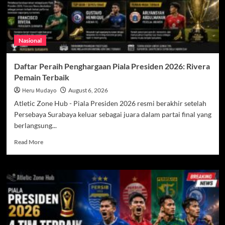
Nasional
Daftar Peraih Penghargaan Piala Presiden 2026: Rivera
Pemain Terbaik
Heru Mudayo
August 6, 2026
Atletic Zone Hub - Piala Presiden 2026 resmi berakhir setelah
Persebaya Surabaya keluar sebagai juara dalam partai final yang
berlangsung...
Read
Read More
more
about
Daftar
Peraih
Penghargaan
Piala
Presiden
2026: