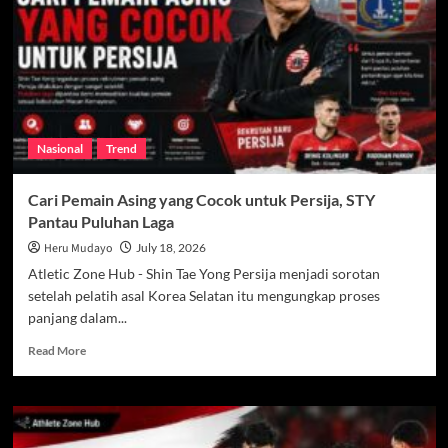
vs
Persija,
Persebaya
vs
Arema
Siap
Sajikan
Nasional
Trend
Duel
Panas
Cari Pemain Asing yang Cocok untuk Persija, STY
Pantau Puluhan Laga
Heru Mudayo
July 18, 2026
Atletic Zone Hub - Shin Tae Yong Persija menjadi sorotan
setelah pelatih asal Korea Selatan itu mengungkap proses
panjang dalam...
Read
Read More
more
about
Cari
Pemain
Asing