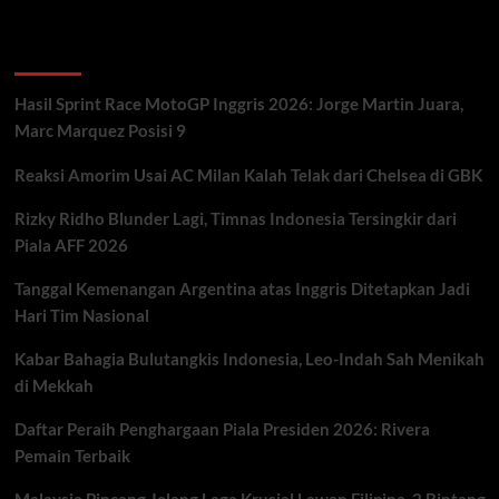
about
Persib
Recent Posts
Bandung
Kena
Sanksi
Hasil Sprint Race MotoGP Inggris 2026: Jorge Martin Juara,
FIFA,
Marc Marquez Posisi 9
Transfer
Pemain
Reaksi Amorim Usai AC Milan Kalah Telak dari Chelsea di GBK
Terancam
Rizky Ridho Blunder Lagi, Timnas Indonesia Tersingkir dari
Piala AFF 2026
Tanggal Kemenangan Argentina atas Inggris Ditetapkan Jadi
Hari Tim Nasional
Kabar Bahagia Bulutangkis Indonesia, Leo-Indah Sah Menikah
di Mekkah
Daftar Peraih Penghargaan Piala Presiden 2026: Rivera
Pemain Terbaik