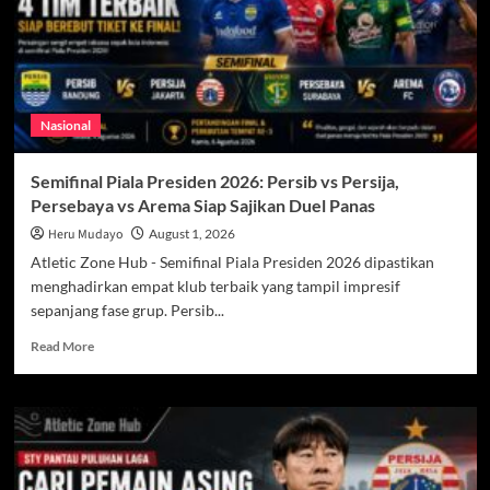
Rivera
Pemain
Terbaik
Nasional
Semifinal Piala Presiden 2026: Persib vs Persija,
Persebaya vs Arema Siap Sajikan Duel Panas
Heru Mudayo
August 1, 2026
Atletic Zone Hub - Semifinal Piala Presiden 2026 dipastikan
menghadirkan empat klub terbaik yang tampil impresif
sepanjang fase grup. Persib...
Read
Read More
more
about
Semifinal
Piala
Presiden
2026:
Persib