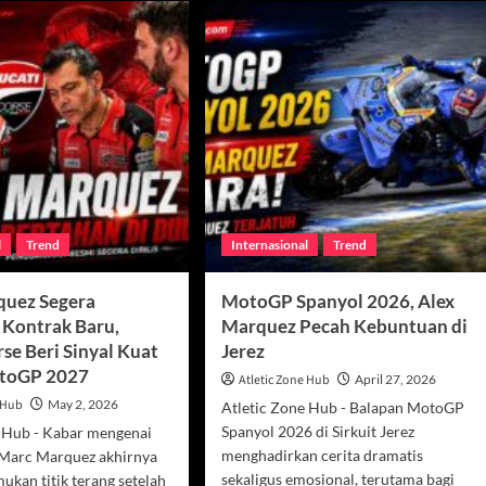
l
Trend
Internasional
Trend
quez Segera
MotoGP Spanyol 2026, Alex
Kontrak Baru,
Marquez Pecah Kebuntuan di
se Beri Sinyal Kuat
Jerez
otoGP 2027
Atletic Zone Hub
April 27, 2026
e Hub
May 2, 2026
Atletic Zone Hub - Balapan MotoGP
Spanyol 2026 di Sirkuit Jerez
e Hub - Kabar mengenai
menghadirkan cerita dramatis
Marc Marquez akhirnya
sekaligus emosional, terutama bagi
kan titik terang setelah