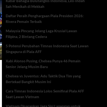
Kabar Bahagia Bulutangkis Indonesia, Leo-Indah
Sah Menikah di Mekkah
Daftar Peraih Penghargaan Piala Presiden 2026:
Rivera Pemain Terbaik
Malaysia Pincang Jelang Laga Krusial Lawan
Filipina, 2 Bintang Cedera
5 Potensi Perubahan Timnas Indonesia Saat Lawan
Singapura di Piala AFF
Xabi Alonso Pusing, Chelsea Punya 46 Pemain
Senior Jelang Musim Baru
Chelsea vs Juventus: Adu Taktik Dua Tim yang
Bertekad Bangkit Musim Ini
Cara Timnas Indonesia Lolos Semifinal Piala AFF
Saat Lawan Vietnam
Vietnam Disarankan Jaga Sisi Lapangan untuk