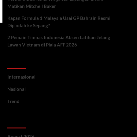
Matikan Mitchell Baker
Kapan Formula 1 Malaysia Usai GP Bahrain Resmi
Dipindah ke Sepang?
2 Pemain Timnas Indonesia Absen Latihan Jelang
Lawan Vietnam di Piala AFF 2026
Categories
Internasional
Nasional
Trend
Archives
August 2026