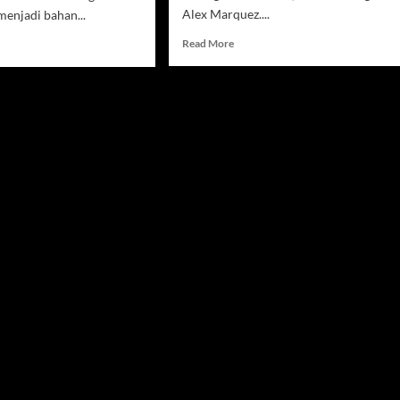
Alex Marquez....
menjadi bahan...
Read
d
Read More
more
e
about
ut
MotoGP
c
Spanyol
quez
2026,
era
Alex
umkan
Marquez
trak
Pecah
u,
Kebuntuan
ati
di
se
Jerez
i
al
t
ang
toGP
7