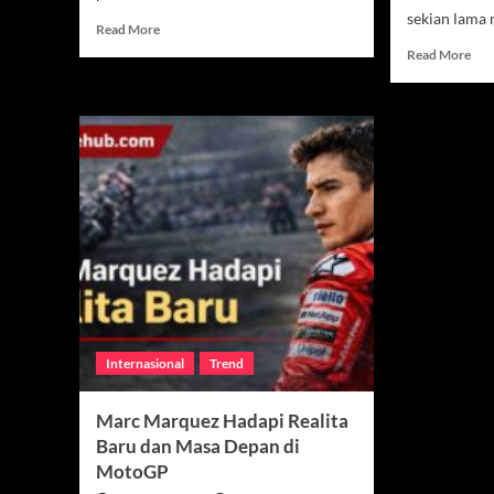
sekian lama 
Read
Read More
more
Rea
Read More
about
mor
Fabio
abo
Di
Mar
Giannantonio
Mar
Tercepat
Seg
di
Um
MotoGP
Kon
Italia
Bar
2026,
Duc
Marc
Cor
Marquez
Ber
Posisi
Siny
6
Kua
Jel
Internasional
Trend
Mo
202
Marc Marquez Hadapi Realita
Baru dan Masa Depan di
MotoGP