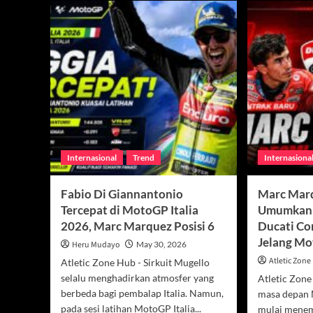
Internasional
Trend
Internasiona
Fabio Di Giannantonio
Marc Mar
Tercepat di MotoGP Italia
Umumkan 
2026, Marc Marquez Posisi 6
Ducati Cor
Jelang M
Heru Mudayo
May 30, 2026
Atletic Zon
Atletic Zone Hub - Sirkuit Mugello
selalu menghadirkan atmosfer yang
Atletic Zon
berbeda bagi pembalap Italia. Namun,
masa depan 
pada sesi latihan MotoGP Italia...
mulai menemu