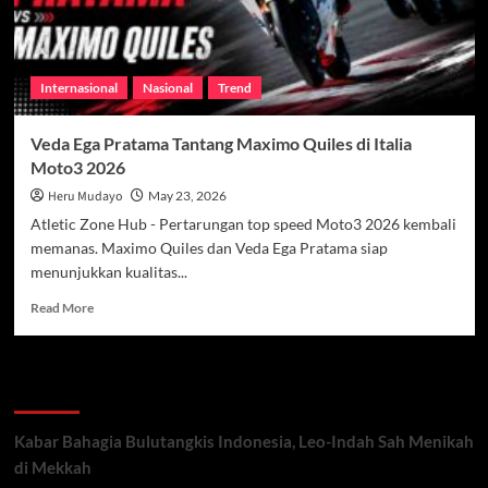
Internasional
Nasional
Trend
Veda Ega Pratama Tantang Maximo Quiles di Italia
Moto3 2026
Heru Mudayo
May 23, 2026
Atletic Zone Hub - Pertarungan top speed Moto3 2026 kembali
memanas. Maximo Quiles dan Veda Ega Pratama siap
menunjukkan kualitas...
Read
Read More
more
about
Veda
Recent Posts
Ega
Pratama
Tantang
Kabar Bahagia Bulutangkis Indonesia, Leo-Indah Sah Menikah
Maximo
di Mekkah
Quiles