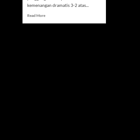
kemenangan dramatis 3-2 atas...
Read
Read More
more
about
Manchester
United
Pastikan
Tiket
Liga
Champions
Usai
Menang
Dramatis
atas
Liverpool