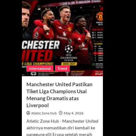
Internasional
Trend
Manchester United Pastikan
Tiket Liga Champions Usai
Menang Dramatis atas
Liverpool
Atletic Zone Hub
May 4, 2026
Atletic Zone Hub - Manchester United
akhirnya memastikan diri kembali ke
panggung elit Eropa setelah meraih