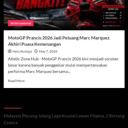
Internasional
MotoGP Prancis 2026 Jadi Peluang Marc Marquez
Akhiri Puasa Kemenangan
Heru Mudayo
May 7, 2026
Atletic Zone Hub - MotoGP Prancis 2026 kini menjadi sorotan
besar karena banyak penggemar mulai mempertanyakan
performa Marc Marquez bersama...
Read
Read More
more
about
MotoGP
Recent Posts
Prancis
2026
Jadi
Malaysia Pincang Jelang Laga Krusial Lawan Filipina, 2 Bintang
Peluang
Cedera
Marc