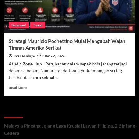
Nasional
Trend
Strategi Mauricio Pochettino Mulai Mengubah Wajah
Timnas Amerika Serikat
Heru Mudayo
June 22, 2026
Atletic Zone Hub - Perubahan dalam sepak bola jarang terjadi
dalam semalam. Namun, tanda-tanda perkembangan sering
terlihat dari cara sebuah...
Read
Read More
more
about
Strategi
Recent Posts
Mauricio
Pochettino
Mulai
Malaysia Pincang Jelang Laga Krusial Lawan Filipina, 2 Bintang
Mengubah
Cedera
Wajah