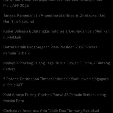
Karier
Piala AFF 2026
yang
Hampir
Tanggal Kemenangan Argentina atas Inggris Ditetapkan Jadi
Pupus
di
Hari Tim Nasional
Malam
Debutnya
Kabar Bahagia Bulutangkis Indonesia, Leo-Indah Sah Menikah
di Mekkah
Daftar Peraih Penghargaan Piala Presiden 2026: Rivera
Pemain Terbaik
Malaysia Pincang Jelang Laga Krusial Lawan Filipina, 2 Bintang
Cedera
5 Potensi Perubahan Timnas Indonesia Saat Lawan Singapura
di Piala AFF
Xabi Alonso Pusing, Chelsea Punya 46 Pemain Senior Jelang
Musim Baru
Chelsea vs Juventus: Adu Taktik Dua Tim yang Bertekad