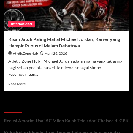
Internasional
Kisah Jatuh Paling Mahal Michael Jordan, Karier yang
Hampir Pupus di Malam Debutnya
Atletic Zone Hub
April 26, 2026
Atletic Zone Hub - Michael Jordan adalah nama yang tak asing
bagi setiap pecinta basket. Ia dikenal sebagai simbol
kesempurnaan...
Read
Read More
more
about
Kisah
Recent Posts
Jatuh
Paling
Mahal
Reaksi Amorim Usai AC Milan Kalah Telak dari Chelsea di GBK
Michael
Jordan,
Rizky Ridho Blunder Lagi, Timnas Indonesia Tersingkir dari