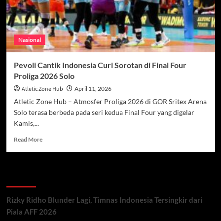
Nasional
Pevoli Cantik Indonesia Curi Sorotan di Final Four
Proliga 2026 Solo
Atletic Zone Hub
April 11, 2026
Atletic Zone Hub – Atmosfer Proliga 2026 di GOR Sritex Arena
Solo terasa berbeda pada seri kedua Final Four yang digelar
Kamis,...
Read
Read More
more
about
Pevoli
Recent Posts
Cantik
Indonesia
Curi
Rizky Ridho Blunder Lagi, Timnas Indonesia Tersingkir dari
Sorotan
Piala AFF 2026
di