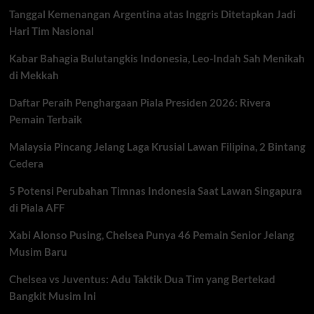
Final
Tanggal Kemenangan Argentina atas Inggris Ditetapkan Jadi
Four
Proliga
Hari Tim Nasional
2026
Solo
Kabar Bahagia Bulutangkis Indonesia, Leo-Indah Sah Menikah
di Mekkah
Daftar Peraih Penghargaan Piala Presiden 2026: Rivera
Pemain Terbaik
Malaysia Pincang Jelang Laga Krusial Lawan Filipina, 2 Bintang
Cedera
5 Potensi Perubahan Timnas Indonesia Saat Lawan Singapura
di Piala AFF
Xabi Alonso Pusing, Chelsea Punya 46 Pemain Senior Jelang
Musim Baru
Chelsea vs Juventus: Adu Taktik Dua Tim yang Bertekad
Bangkit Musim Ini