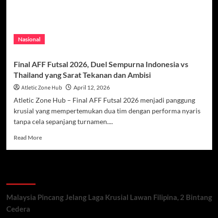
Nasional
Final AFF Futsal 2026, Duel Sempurna Indonesia vs
Thailand yang Sarat Tekanan dan Ambisi
Atletic Zone Hub
April 12, 2026
Atletic Zone Hub – Final AFF Futsal 2026 menjadi panggung
krusial yang mempertemukan dua tim dengan performa nyaris
tanpa cela sepanjang turnamen....
Read
Read More
more
about
Final
Recent Posts
AFF
Futsal
2026,
Malaysia Pincang Jelang Laga Krusial Lawan Filipina, 2 Bintang
Duel
Cedera
Sempurna