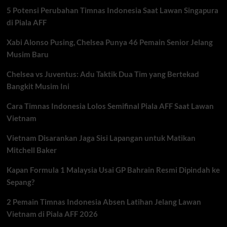
Indonesia
5 Potensi Perubahan Timnas Indonesia Saat Lawan Singapura
vs
Thailand
di Piala AFF
yang
Sarat
Xabi Alonso Pusing, Chelsea Punya 46 Pemain Senior Jelang
Tekanan
Musim Baru
dan
Ambisi
Chelsea vs Juventus: Adu Taktik Dua Tim yang Bertekad
Bangkit Musim Ini
Cara Timnas Indonesia Lolos Semifinal Piala AFF Saat Lawan
Vietnam
Vietnam Disarankan Jaga Sisi Lapangan untuk Matikan
Mitchell Baker
Kapan Formula 1 Malaysia Usai GP Bahrain Resmi Dipindah ke
Sepang?
2 Pemain Timnas Indonesia Absen Latihan Jelang Lawan
Vietnam di Piala AFF 2026