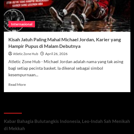
Internasional
Kisah Jatuh Paling Mahal Michael Jordan, Karier yang
Hampir Pupus di Malam Debutnya
Atletic Zone Hub
April 26, 2026
Atletic Zone Hub - Michael Jordan adalah nama yang tak asing
bagi setiap pecinta basket. Ia dikenal sebagai simbol
kesempurnaan...
Read
Read More
more
about
Kisah
Recent Posts
Jatuh
Paling
Mahal
Kabar Bahagia Bulutangkis Indonesia, Leo-Indah Sah Menikah
Michael
di Mekkah
Jordan,