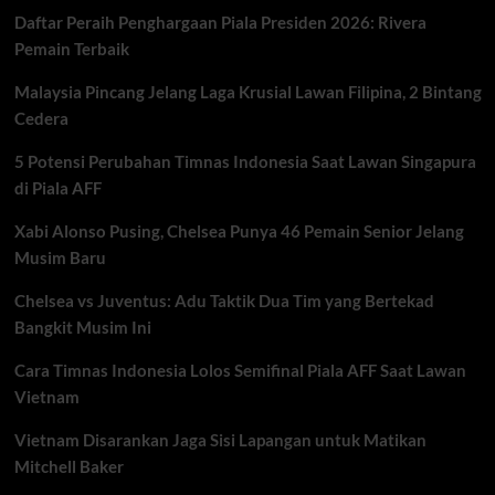
Karier
Daftar Peraih Penghargaan Piala Presiden 2026: Rivera
yang
Hampir
Pemain Terbaik
Pupus
di
Malaysia Pincang Jelang Laga Krusial Lawan Filipina, 2 Bintang
Malam
Cedera
Debutnya
5 Potensi Perubahan Timnas Indonesia Saat Lawan Singapura
di Piala AFF
Xabi Alonso Pusing, Chelsea Punya 46 Pemain Senior Jelang
Musim Baru
Chelsea vs Juventus: Adu Taktik Dua Tim yang Bertekad
Bangkit Musim Ini
Cara Timnas Indonesia Lolos Semifinal Piala AFF Saat Lawan
Vietnam
Vietnam Disarankan Jaga Sisi Lapangan untuk Matikan
Mitchell Baker