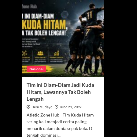
Nasional
Tim Ini Diam-Diam Jadi Kuda
Hitam, Lawannya Tak Boleh
Lengah
Heru Mudayo
June 21, 2026
Atletic Zone Hub - Tim Kuda Hitam
sering kali menjadi cerita paling
menarik dalam dunia sepak bola. Di
tengah dominasi...