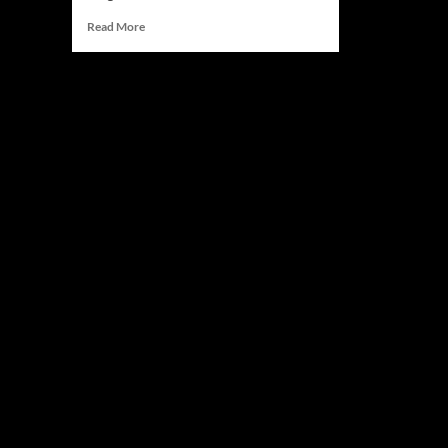
Read
Read More
more
about
Tim
Ini
Diam-
Diam
Jadi
Kuda
Hitam,
Lawannya
Tak
Boleh
Lengah