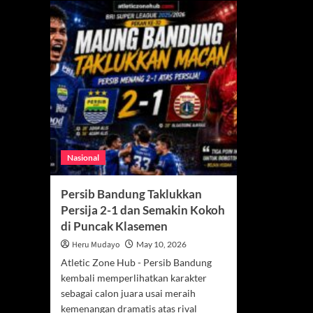
Nasional
Persib Bandung Taklukkan
Persija 2-1 dan Semakin Kokoh
di Puncak Klasemen
Heru Mudayo
May 10, 2026
Atletic Zone Hub - Persib Bandung
kembali memperlihatkan karakter
sebagai calon juara usai meraih
kemenangan dramatis atas rival