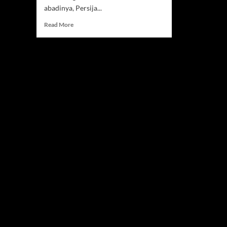
abadinya, Persija...
Read
Read More
more
about
Persib
Bandung
Taklukkan
Persija
2-
1
dan
Semakin
Kokoh
di
Puncak
Klasemen