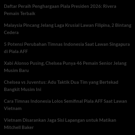
Indonesia
Daftar Peraih Penghargaan Piala Presiden 2026: Rivera
vs
Thailand
Pemain Terbaik
yang
Sarat
Malaysia Pincang Jelang Laga Krusial Lawan Filipina, 2 Bintang
Tekanan
Cedera
dan
Ambisi
5 Potensi Perubahan Timnas Indonesia Saat Lawan Singapura
di Piala AFF
Xabi Alonso Pusing, Chelsea Punya 46 Pemain Senior Jelang
Musim Baru
Chelsea vs Juventus: Adu Taktik Dua Tim yang Bertekad
Bangkit Musim Ini
Cara Timnas Indonesia Lolos Semifinal Piala AFF Saat Lawan
Vietnam
Vietnam Disarankan Jaga Sisi Lapangan untuk Matikan
Mitchell Baker