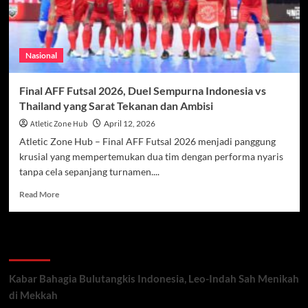
Nasional
Final AFF Futsal 2026, Duel Sempurna Indonesia vs
Thailand yang Sarat Tekanan dan Ambisi
Atletic Zone Hub
April 12, 2026
Atletic Zone Hub – Final AFF Futsal 2026 menjadi panggung
krusial yang mempertemukan dua tim dengan performa nyaris
tanpa cela sepanjang turnamen....
Read
Read More
more
about
Final
Recent Posts
AFF
Futsal
2026,
Kabar Bahagia Bulutangkis Indonesia, Leo-Indah Sah Menikah
Duel
di Mekkah
Sempurna