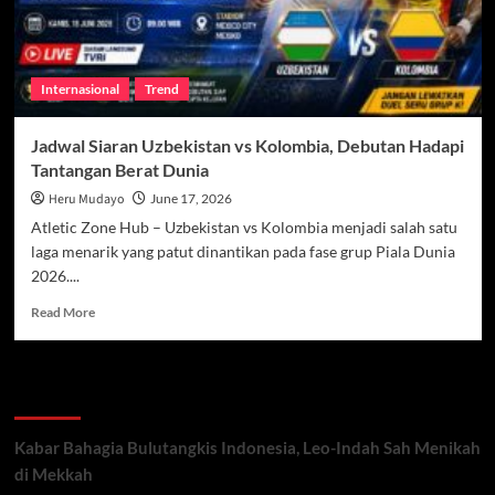
Internasional
Trend
Jadwal Siaran Uzbekistan vs Kolombia, Debutan Hadapi
Tantangan Berat Dunia
Heru Mudayo
June 17, 2026
Atletic Zone Hub – Uzbekistan vs Kolombia menjadi salah satu
laga menarik yang patut dinantikan pada fase grup Piala Dunia
2026....
Read
Read More
more
about
Jadwal
Recent Posts
Siaran
Uzbekistan
vs
Kabar Bahagia Bulutangkis Indonesia, Leo-Indah Sah Menikah
Kolombia,
di Mekkah
Debutan