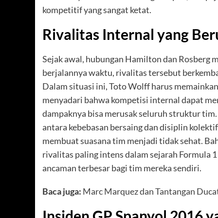
kompetitif yang sangat ketat.
Rivalitas Internal yang Be
Sejak awal, hubungan Hamilton dan Rosberg m
berjalannya waktu, rivalitas tersebut berkemba
Dalam situasi ini, Toto Wolff harus memainka
menyadari bahwa kompetisi internal dapat men
dampaknya bisa merusak seluruh struktur tim.
antara kebebasan bersaing dan disiplin kolekt
membuat suasana tim menjadi tidak sehat. Bahka
rivalitas paling intens dalam sejarah Formula
ancaman terbesar bagi tim mereka sendiri.
Baca juga:
Marc Marquez dan Tantangan Ducati
Insiden GP Spanyol 2016 