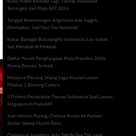
Rizky Ridho Blunder Lagi, Timnas Indonesia
Tersingkir dari Piala AFF 2026
Tanggal Kemenangan Argentina atas Inggris
Ditetapkan Jadi Hari Tim Nasional
Kabar Bahagia Bulutangkis Indonesia, Leo-Indah
Sah Menikah di Mekkah
Daftar Peraih Penghargaan Piala Presiden 2026:
Rivera Pemain Terbaik
Malaysia Pincang Jelang Laga Krusial Lawan
Filipina, 2 Bintang Cedera
5 Potensi Perubahan Timnas Indonesia Saat Lawan
Singapura di Piala AFF
Xabi Alonso Pusing, Chelsea Punya 46 Pemain
Senior Jelang Musim Baru
Chelsea vs Juventus: Adu Taktik Dua Tim yang