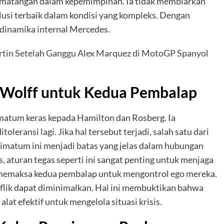
 kematangan dalam kepemimpinan. Ia tidak membiarkan
lusi terbaik dalam kondisi yang kompleks. Dengan
m dinamika internal Mercedes.
rtin Setelah Ganggu Alex Marquez di MotoGP Spanyol
o Wolff untuk Kedua Pembalap
matum keras kepada Hamilton dan Rosberg. Ia
leransi lagi. Jika hal tersebut terjadi, salah satu dari
timatum ini menjadi batas yang jelas dalam hubungan
, aturan tegas seperti ini sangat penting untuk menjaga
uga memaksa kedua pembalap untuk mengontrol ego mereka.
nflik dapat diminimalkan. Hal ini membuktikan bahwa
at efektif untuk mengelola situasi krisis.