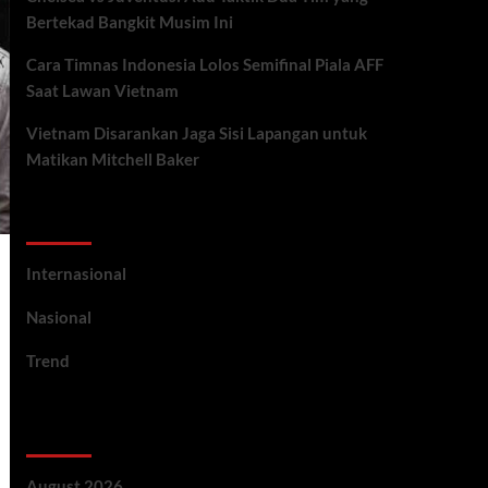
Bertekad Bangkit Musim Ini
Cara Timnas Indonesia Lolos Semifinal Piala AFF
Saat Lawan Vietnam
Vietnam Disarankan Jaga Sisi Lapangan untuk
Matikan Mitchell Baker
Categories
Internasional
Nasional
Trend
Archives
August 2026