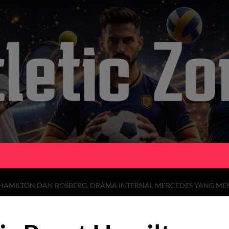
T HAMILTON DAN ROSBERG, DRAMA INTERNAL MERCEDES YANG M