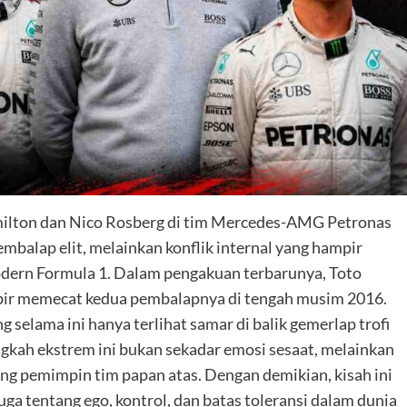
milton dan Nico Rosberg di tim Mercedes-AMG Petronas
balap elit, melainkan konflik internal yang hampir
dern Formula 1. Dalam pengakuan terbarunya, Toto
pir memecat kedua pembalapnya di tengah musim 2016.
selama ini hanya terlihat samar di balik gemerlap trofi
kah ekstrem ini bukan sekadar emosi sesaat, melainkan
rang pemimpin tim papan atas. Dengan demikian, kisah ini
uga tentang ego, kontrol, dan batas toleransi dalam dunia