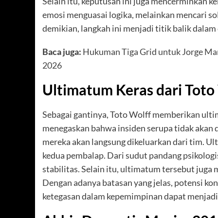
Selain itu, keputusan ini juga mencerminkan
emosi menguasai logika, melainkan mencari so
demikian, langkah ini menjadi titik balik dala
Baca juga:
Hukuman Tiga Grid untuk Jorge Ma
2026
Ultimatum Keras dari Tot
Sebagai gantinya, Toto Wolff memberikan ulti
menegaskan bahwa insiden serupa tidak akan dito
mereka akan langsung dikeluarkan dari tim. Ul
kedua pembalap. Dari sudut pandang psikologis
stabilitas. Selain itu, ultimatum tersebut j
Dengan adanya batasan yang jelas, potensi ko
ketegasan dalam kepemimpinan dapat menjadi al