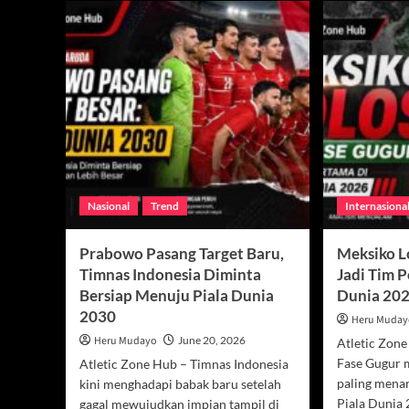
Nasional
Trend
Internasiona
Prabowo Pasang Target Baru,
Meksiko L
Timnas Indonesia Diminta
Jadi Tim P
Bersiap Menuju Piala Dunia
Dunia 20
2030
Heru Muda
Heru Mudayo
June 20, 2026
Atletic Zone
Fase Gugur m
Atletic Zone Hub – Timnas Indonesia
paling menar
kini menghadapi babak baru setelah
Piala Dunia 2
gagal mewujudkan impian tampil di