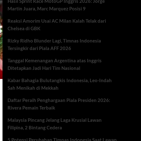
Hasil Sprint Race MotoGP Inggris 2026: Jorge
Martin Juara, Marc Marquez Posisi 9
Reaksi Amorim Usai AC Milan Kalah Telak dari
Chelsea di GBK
Rizky Ridho Blunder Lagi, Timnas Indonesia
Tersingkir dari Piala AFF 2026
Tanggal Kemenangan Argentina atas Inggris
Ditetapkan Jadi Hari Tim Nasional
Kabar Bahagia Bulutangkis Indonesia, Leo-Indah
Sah Menikah di Mekkah
Daftar Peraih Penghargaan Piala Presiden 2026:
Rivera Pemain Terbaik
Malaysia Pincang Jelang Laga Krusial Lawan
Filipina, 2 Bintang Cedera
5 Potensi Perubahan Timnas Indonesia Saat Lawan