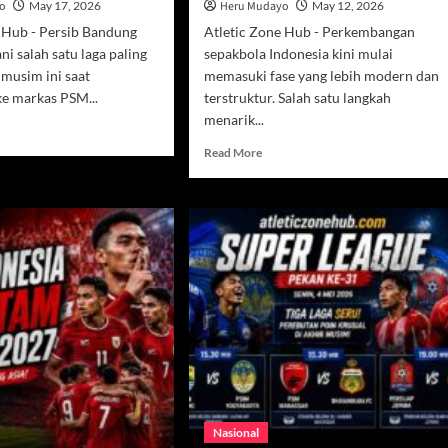
yo
May 17, 2026
Heru Mudayo
May 12, 2026
e Hub - Persib Bandung
Atletic Zone Hub - Perkembangan
ni salah satu laga paling
sepakbola Indonesia kini mulai
musim ini saat
memasuki fase yang lebih modern dan
ke markas PSM...
terstruktur. Salah satu langkah
menarik...
d
e
Read
Read More
ut
more
sib
about
dung
WOSPAC
Barcelona
bang
Buka
a,
Jalan
l
Talenta
an
Muda
M
Indonesia
Menuju
entu
Sepakbola
Eropa
Nasional