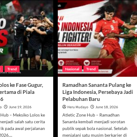
l
Trend
Nasional
Trend
olos ke Fase Gugur,
Ramadhan Sananta Pulang ke
ertama di Piala
Liga Indonesia, Persebaya Jadi
26
Pelabuhan Baru
yo
June 19, 2026
Heru Mudayo
June 18, 2026
 Hub – Meksiko Lolos ke
Atletic Zone Hub – Ramadhan
enjadi salah satu cerita
Sananta kembali menjadi sorotan
ik pada awal perjalanan
publik sepak bola nasional. Setelah
026....
menjalani satu musim berkarier di