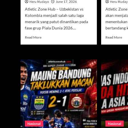
Heru Mudayo
June 17, 2026
Heru Muda
Atletic Zone Hub – Uzbekistan vs
Atletic Zon
Kolombia menjadi salah satu laga
akan menjala
menarik yang patut dinantikan pada
menentukan 
fase grup Piala Dunia 2026....
bertandang 
Read
Rea
Read More
Read More
more
mor
about
abo
Jadwal
Per
Siaran
Ban
Uzbekistan
di
vs
Am
Kolombia,
Juar
Debutan
Due
Hadapi
Law
Tantangan
PS
Berat
Jadi
Dunia
Pen
Nasional
Nasional