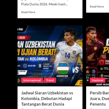
Piala Dunia 2026. Meski hasil...
Rea
Read More
mor
Read
Read More
abo
more
Mek
about
Lol
Prabowo
ke
Pasang
Fas
Target
Gug
Baru,
Jadi
Timnas
Tim
Indonesia
Per
Diminta
di
Bersiap
Pial
Menuju
Dun
Piala
202
Dunia
2030
Internasional
Trend
Nasional
Jadwal Siaran Uzbekistan vs
Persib Ba
Kolombia, Debutan Hadapi
Juara, Du
Tantangan Berat Dunia
Penentu