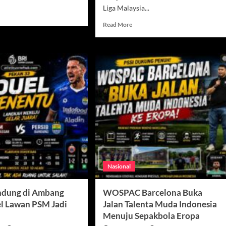
Liga Malaysia...
d
e
Read
Read More
ut
more
siko
about
os
Ramadhan
Sananta
e
Pulang
ur,
ke
Liga
Indonesia,
tama
Persebaya
Jadi
a
Pelabuhan
ia
Baru
6
Nasional
ndung di Ambang
WOSPAC Barcelona Buka
el Lawan PSM Jadi
Jalan Talenta Muda Indonesia
Menuju Sepakbola Eropa