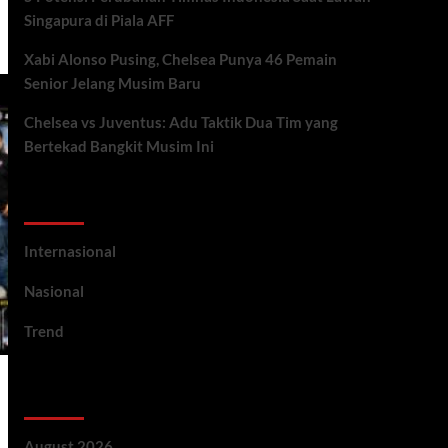
Singapura di Piala AFF
Xabi Alonso Pusing, Chelsea Punya 46 Pemain
Senior Jelang Musim Baru
Chelsea vs Juventus: Adu Taktik Dua Tim yang
Bertekad Bangkit Musim Ini
Categories
Internasional
Nasional
Trend
Archives
August 2026