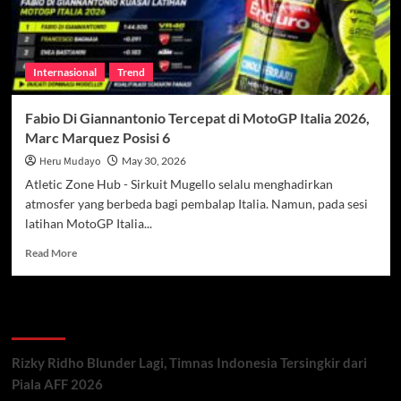
Internasional
Trend
Fabio Di Giannantonio Tercepat di MotoGP Italia 2026,
Marc Marquez Posisi 6
Heru Mudayo
May 30, 2026
Atletic Zone Hub - Sirkuit Mugello selalu menghadirkan
atmosfer yang berbeda bagi pembalap Italia. Namun, pada sesi
latihan MotoGP Italia...
Read
Read More
more
about
Fabio
Recent Posts
Di
Giannantonio
Tercepat
Rizky Ridho Blunder Lagi, Timnas Indonesia Tersingkir dari
di
Piala AFF 2026
MotoGP