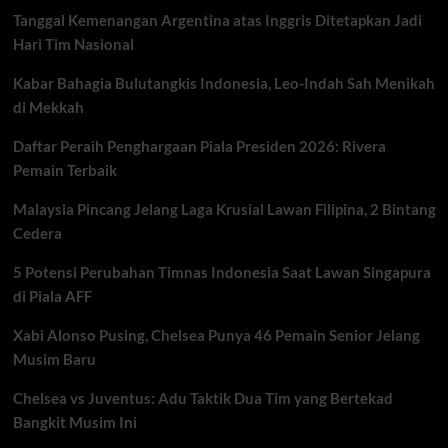
Italia
Tanggal Kemenangan Argentina atas Inggris Ditetapkan Jadi
2026,
Marc
Hari Tim Nasional
Marquez
Posisi
Kabar Bahagia Bulutangkis Indonesia, Leo-Indah Sah Menikah
6
di Mekkah
Daftar Peraih Penghargaan Piala Presiden 2026: Rivera
Pemain Terbaik
Malaysia Pincang Jelang Laga Krusial Lawan Filipina, 2 Bintang
Cedera
5 Potensi Perubahan Timnas Indonesia Saat Lawan Singapura
di Piala AFF
Xabi Alonso Pusing, Chelsea Punya 46 Pemain Senior Jelang
Musim Baru
Chelsea vs Juventus: Adu Taktik Dua Tim yang Bertekad
Bangkit Musim Ini